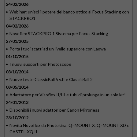
24/02/2026
•
Webinar: unisci il potere del banco ottico al Focus Stacking con
STACKPRO1
04/02/2026
•
Novoflex STACKPRO 1 Sistema per Focus Stacking
27/01/2025
•
Porta i tuoi scatti ad un livello superiore con Laowa
01/10/2015
•
I nuovi supporti per Photoscope
03/10/2014
•
Nuove teste ClassicBall 5 v.II e ClassicBall 2
08/05/2014
•
Adattatore per Visoflex II/III e tubi di prolunga in un solo kit!
24/01/2013
•
Disponibili i nuovi adattori per Canon Mirrorless
23/10/2012
•
Novità Novoflex da Photokina: Q=MOUNT X, Q=MOUNT XD e
CASTEL-XQ II