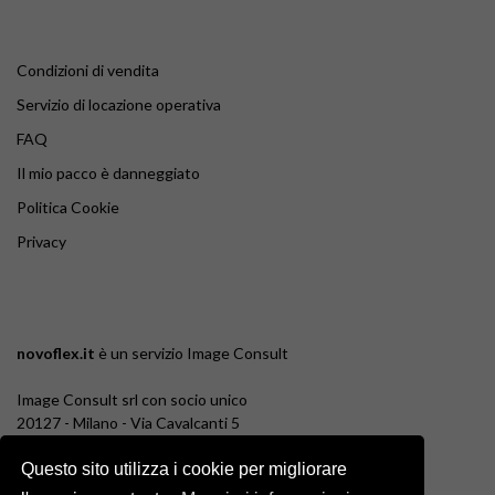
Condizioni di vendita
Servizio di locazione operativa
FAQ
Il mio pacco è danneggiato
Politica Cookie
Privacy
novoflex.it
è un servizio
Image Consult
Image Consult srl con socio unico
20127 - Milano - Via Cavalcanti 5
tel. 02-26829315
P.IVA e C.F. 03383650961
Questo sito utilizza i cookie per migliorare
REA 1673647 CCIAA Milano Monza Brianza