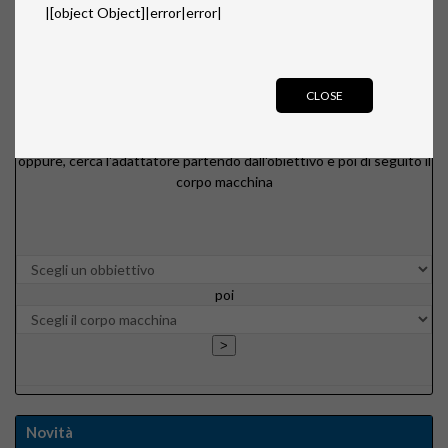
|[object Object]|error|error|
poi
CLOSE
oppure, cerca l'adattatore partendo dall'obiettivo e poi di seguito il
corpo macchina
poi
Novità