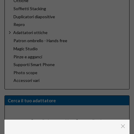
Ottiche
Soffietti Stacking
Duplicatori diapositive
Repro
Adattatori ottiche
Patron ombrello - Hands free
Magic Studio
Pinze e agganci
Supporti Smart Phone
Photo scope
Accessori vari
Cerca il tuo adattatore
Cerca l'adattatore Novoflex scegliendo
la macchina fotografica in tuo possesso