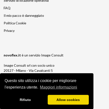
Servizio di locazione operativa
FAQ
Il mio pacco è danneggiato
Politica Cookie
Privacy
novoflex.it
è un servizio
Image Consult
Image Consult srl con socio unico
20127 - Milano - Via Cavalcanti 5
tel. 02-26829315
P.IVA e C.F. 03383650961
Questo sito utilizza i cookie per migliorare
REA 1673647 CCIAA Milano Monza Brianza
l'esperienza utente.
Maggiori informazioni
Registro AEE IT19030000011245
Registro Pile IT13030P00003110
Rifiuto
Allow cookies