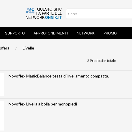
SUPPORTO
APPROFONDIMENTI
NETWORK
PROMO
 sfera
Livelle
2 Prodotti in totale
Novoflex MagicBalance testa di livellamento compatta.
Novoflex Livella a bolla per monopiedi