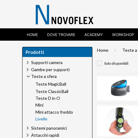
HOME
DOVE TROVARE
ACADEMY
WORKSHOP
Home
Teste a
Prodotti
Supporti camera
Solo disponibili
Gambe per supporti
Teste a sfera
Teste MagicBall
Teste ClassicBall
Teste D in O
Mini
Mini attacco freddo
Livelle
Sistemi panoramici
Attacchi rapidi