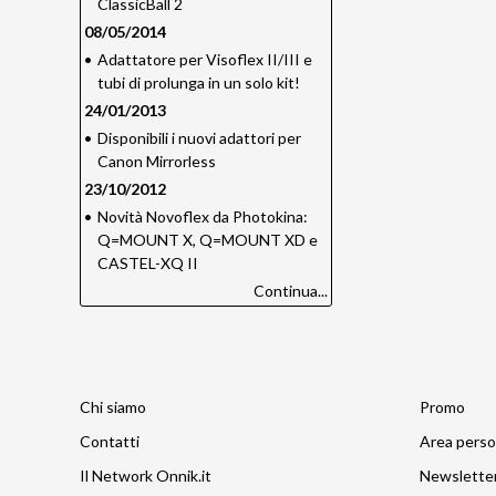
ClassicBall 2
08/05/2014
•
Adattatore per Visoflex II/III e
tubi di prolunga in un solo kit!
24/01/2013
•
Disponibili i nuovi adattori per
Canon Mirrorless
23/10/2012
•
Novità Novoflex da Photokina:
Q=MOUNT X, Q=MOUNT XD e
CASTEL-XQ II
Continua...
Chi siamo
Promo
Contatti
Area perso
Il Network Onnik.it
Newslette