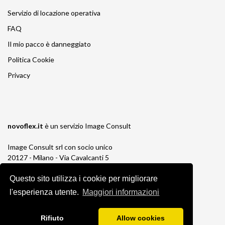
Servizio di locazione operativa
FAQ
Il mio pacco è danneggiato
Politica Cookie
Privacy
novoflex.it
è un servizio
Image Consult
Image Consult srl con socio unico
20127 - Milano - Via Cavalcanti 5
tel. 02-26829315
Questo sito utilizza i cookie per migliorare
P.IVA e C.F. 03383650961
REA 1673647 CCIAA Milano Monza Brianza
l'esperienza utente.
Maggiori informazioni
Registro AEE IT19030000011245
Registro Pile IT13030P00003110
Rifiuto
Allow cookies