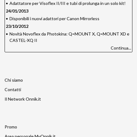
•
Adattatore per Visoflex II/III e tubi di prolunga in un solo kit!
24/01/2013
•
Disponibili i nuovi adattori per Canon Mirrorless
23/10/2012
•
Novità Novoflex da Photokina: Q=MOUNT X, Q=MOUNT XD e
CASTEL-XQ II
Continua...
Chi siamo
Contatti
Il Network Onnik.it
Promo
Area personale MyOnnik.it