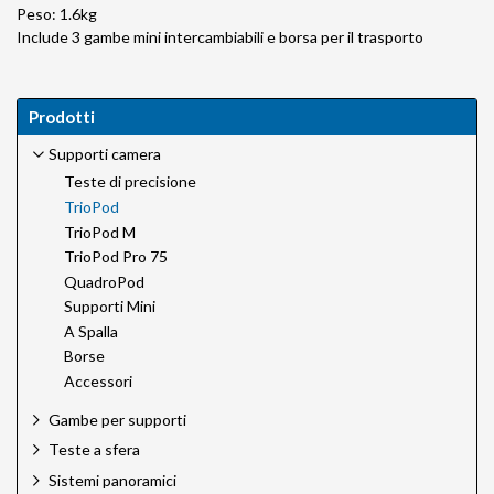
Peso: 1.6kg
Include 3 gambe mini intercambiabili e borsa per il trasporto
Prodotti
Supporti camera
Teste di precisione
TrioPod
TrioPod M
TrioPod Pro 75
QuadroPod
Supporti Mini
A Spalla
Borse
Accessori
Gambe per supporti
Teste a sfera
Sistemi panoramici