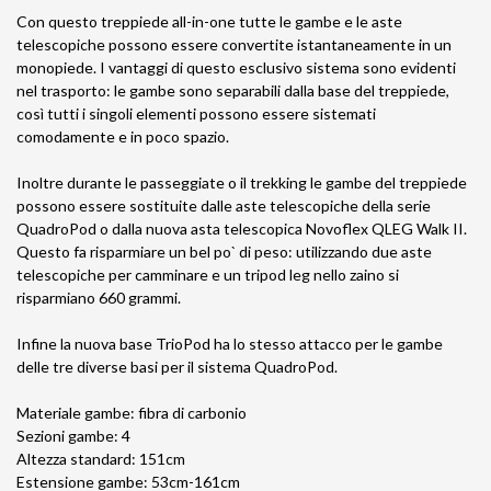
Con questo treppiede all-in-one tutte le gambe e le aste
telescopiche possono essere convertite istantaneamente in un
monopiede. I vantaggi di questo esclusivo sistema sono evidenti
nel trasporto: le gambe sono separabili dalla base del treppiede,
così tutti i singoli elementi possono essere sistemati
comodamente e in poco spazio.
Inoltre durante le passeggiate o il trekking le gambe del treppiede
possono essere sostituite dalle aste telescopiche della serie
QuadroPod o dalla nuova asta telescopica Novoflex QLEG Walk II.
Questo fa risparmiare un bel po` di peso: utilizzando due aste
telescopiche per camminare e un tripod leg nello zaino si
risparmiano 660 grammi.
Infine la nuova base TrioPod ha lo stesso attacco per le gambe
delle tre diverse basi per il sistema QuadroPod.
Materiale gambe: fibra di carbonio
Sezioni gambe: 4
Altezza standard: 151cm
Estensione gambe: 53cm-161cm