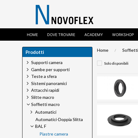
HOME
DOVE TROVARE
ACADEMY
WORKSHOP
Home
Soffiett
Prodotti
Supporti camera
Solo disponibili
Gambe per supporti
Teste a sfera
Sistemi panoramici
Attacchi rapidi
Slitte macro
Soffietti macro
Automatici
Automatici-Doppia Slitta
BAL F
Piastre camera