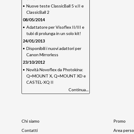
•
Nuove teste ClassicBall 5 v.II e
ClassicBall 2
08/05/2014
•
Adattatore per Visoflex II/III e
tubi di prolunga in un solo kit!
24/01/2013
•
Disponibili i nuovi adattori per
Canon Mirrorless
23/10/2012
•
Novità Novoflex da Photokina:
Q=MOUNT X, Q=MOUNT XD e
CASTEL-XQ II
Continua...
Chi siamo
Promo
Contatti
Area perso