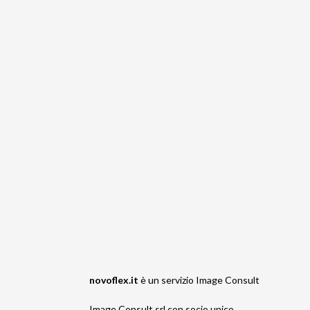
novoflex.it
è un servizio
Image Consult
Image Consult srl con socio unico