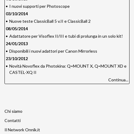
•
I nuovi supporti per Photoscope
03/10/2014
•
Nuove teste ClassicBall 5 v.II e ClassicBall 2
08/05/2014
•
Adattatore per Visoflex II/III e tubi di prolunga in un solo kit!
24/01/2013
•
Disponibili i nuovi adattori per Canon Mirrorless
23/10/2012
•
Novità Novoflex da Photokina: Q=MOUNT X, Q=MOUNT XD e
CASTEL-XQ II
Continua...
Chi siamo
Contatti
Il Network Onnik.it