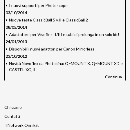
•
I nuovi supporti per Photoscope
03/10/2014
•
Nuove teste ClassicBall 5 v.II e ClassicBall 2
08/05/2014
•
Adattatore per Visoflex II/III e tubi di prolunga in un solo kit!
24/01/2013
•
Disponibili i nuovi adattori per Canon Mirrorless
23/10/2012
•
Novità Novoflex da Photokina: Q=MOUNT X, Q=MOUNT XD e
CASTEL-XQ II
Continua...
Chi siamo
Contatti
Il Network Onnik.it