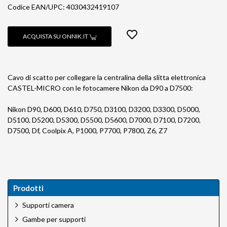
Codice EAN/UPC: 4030432419107
ACQUISTA SU ONNIK.IT
Cavo di scatto per collegare la centralina della slitta elettronica
CASTEL-MICRO con le fotocamere Nikon da D90 a D7500:
Nikon D90, D600, D610, D750, D3100, D3200, D3300, D5000,
D5100, D5200, D5300, D5500, D5600, D7000, D7100, D7200,
D7500, Df, Coolpix A, P1000, P7700, P7800, Z6, Z7
Prodotti
Supporti camera
Gambe per supporti