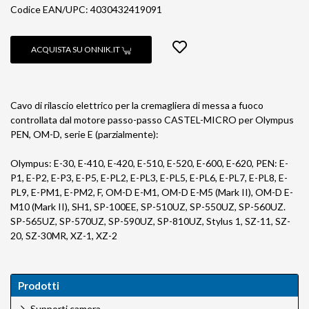
Codice EAN/UPC: 4030432419091
ACQUISTA SU ONNIK.IT
Cavo di rilascio elettrico per la cremagliera di messa a fuoco
controllata dal motore passo-passo CASTEL-MICRO per Olympus
PEN, OM-D, serie E (parzialmente):
Olympus: E-30, E-410, E-420, E-510, E-520, E-600, E-620, PEN: E-
P1, E-P2, E-P3, E-P5, E-PL2, E-PL3, E-PL5, E-PL6, E-PL7, E-PL8, E-
PL9, E-PM1, E-PM2, F, OM-D E-M1, OM-D E-M5 (Mark II), OM-D E-
M10 (Mark II), SH1, SP-100EE, SP-510UZ, SP-550UZ, SP-560UZ.
SP-565UZ, SP-570UZ, SP-590UZ, SP-810UZ, Stylus 1, SZ-11, SZ-
20, SZ-30MR, XZ-1, XZ-2
Prodotti
Supporti camera