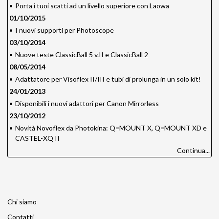
•
Porta i tuoi scatti ad un livello superiore con Laowa
01/10/2015
•
I nuovi supporti per Photoscope
03/10/2014
•
Nuove teste ClassicBall 5 v.II e ClassicBall 2
08/05/2014
•
Adattatore per Visoflex II/III e tubi di prolunga in un solo kit!
24/01/2013
•
Disponibili i nuovi adattori per Canon Mirrorless
23/10/2012
•
Novità Novoflex da Photokina: Q=MOUNT X, Q=MOUNT XD e
CASTEL-XQ II
Continua...
Chi siamo
Contatti