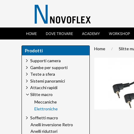
HOME
DOVE TROVARE
ACADEMY
WORKSHOP
Home
Slitte m
Prodotti
Supporti camera
Gambe per supporti
Teste a sfera
Sistemi panoramici
Attacchi rapidi
Slitte macro
Meccaniche
Elettroniche
Soffietti macro
Anelli inversione Retro
Anelli riduttori