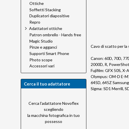
Ottiche
Soffietti Stacking
Duplicatori diapositive
Repro
Adattatori ottiche
Patron ombrello - Hands free
Magic Studio
Cavo di scatto per l
Pinze e agganci
Supporti Smart Phone
Canon: 60D, 70D, 77
Photo scope
2000D, R, PowerShot 
Accessori vari
Fujifilm: GFX 50S, X-
Olympus: OM-D E-M1 Ma
645D, 645Z Samsung:
Cerca il tuo adattatore
Sigma: SD1 Merrill, S
Cerca l'adattatore Novoflex
scegliendo
la macchina fotografica in tuo
possesso