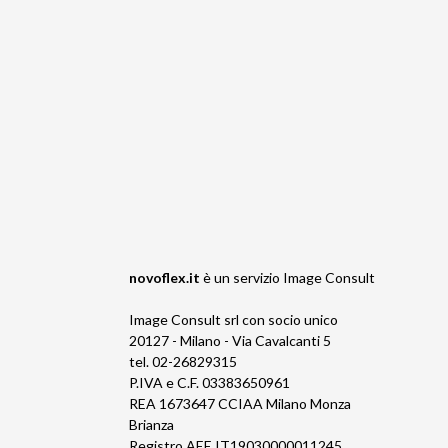
novoflex.it
è un servizio
Image Consult
Image Consult srl con socio unico
20127 - Milano - Via Cavalcanti 5
tel. 02-26829315
P.IVA e C.F. 03383650961
REA 1673647 CCIAA Milano Monza
Brianza
Registro AEE IT19030000011245