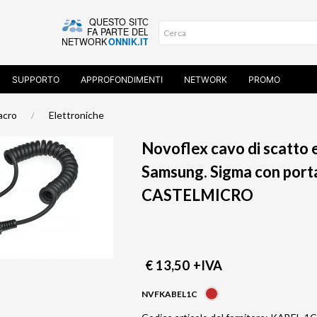
SUPPORTO
APPROFONDIMENTI
NETWORK
PROMO
acro
Elettroniche
Novoflex cavo di scatto e
Samsung. Sigma con porta
CASTELMICRO
€ 13,50
+IVA
NVFKABEL1C