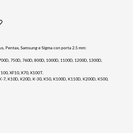
pus, Pentax, Samsung e Sigma con porta 2.5 mm:
 700D, 750D, 760D, 800D, 1000D, 1100D, 1200D, 1300D,
-T100, XF10, X70, X100T.
(S), K-7, K10D, K20D, K-30, K50, K100D, K110D, K200D, K500,