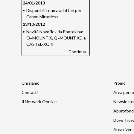
24/01/2013
•
Disponibili i nuovi adattori per
Canon Mirrorless
23/10/2012
•
Novità Novoflex da Photokina:
Q=MOUNT X, Q=MOUNT XD e
CASTEL-XQ II
Continua...
Chi siamo
Promo
Contatti
Area perso
Il Network Onnik.it
Newslette
Approfond
Dove Trov
Area rivend