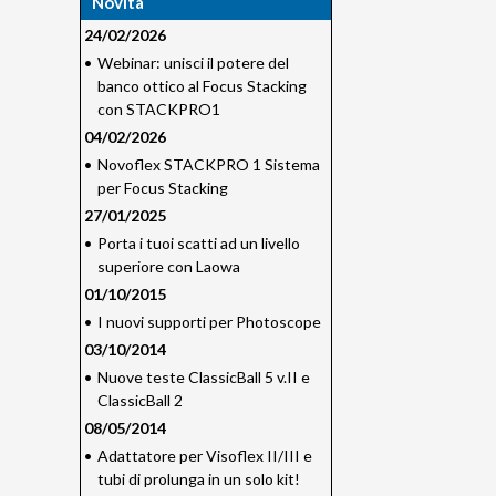
Novità
24/02/2026
•
Webinar: unisci il potere del
banco ottico al Focus Stacking
con STACKPRO1
04/02/2026
•
Novoflex STACKPRO 1 Sistema
per Focus Stacking
27/01/2025
•
Porta i tuoi scatti ad un livello
superiore con Laowa
01/10/2015
•
I nuovi supporti per Photoscope
03/10/2014
•
Nuove teste ClassicBall 5 v.II e
ClassicBall 2
08/05/2014
•
Adattatore per Visoflex II/III e
tubi di prolunga in un solo kit!