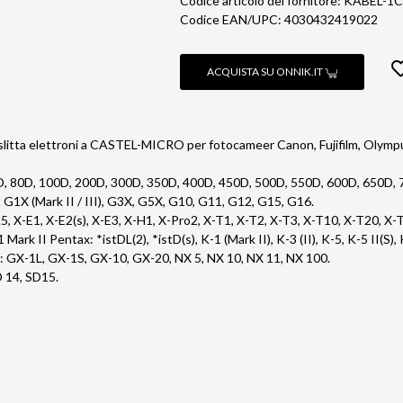
Codice articolo del fornitore: KABEL-1C
Codice EAN/UPC: 4030432419022
ACQUISTA SU ONNIK.IT
a slitta elettroni a CASTEL-MICRO per fotocameer Canon, Fujifilm, Olym
D, 80D, 100D, 200D, 300D, 350D, 400D, 450D, 500D, 550D, 600D, 650D,
G1X (Mark II / III), G3X, G5X, G10, G11, G12, G15, G16.
A5, X-E1, X-E2(s), X-E3, X-H1, X-Pro2, X-T1, X-T2, X-T3, X-T10, X-T20, X
rk II Pentax: *istDL(2), *istD(s), K-1 (Mark II), K-3 (II), K-5, K-5 II
 GX-1L, GX-1S, GX-10, GX-20, NX 5, NX 10, NX 11, NX 100.
D 14, SD15.