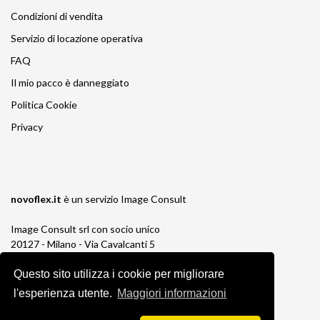
Condizioni di vendita
Servizio di locazione operativa
FAQ
Il mio pacco è danneggiato
Politica Cookie
Privacy
novoflex.it
è un servizio
Image Consult
Image Consult srl con socio unico
20127 - Milano - Via Cavalcanti 5
tel. 02-26829315
Questo sito utilizza i cookie per migliorare
P.IVA e C.F. 03383650961
REA 1673647 CCIAA Milano Monza Brianza
l'esperienza utente.
Maggiori informazioni
Registro AEE IT19030000011245
Registro Pile IT13030P00003110