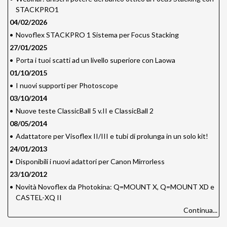
STACKPRO1
04/02/2026
•
Novoflex STACKPRO 1 Sistema per Focus Stacking
27/01/2025
•
Porta i tuoi scatti ad un livello superiore con Laowa
01/10/2015
•
I nuovi supporti per Photoscope
03/10/2014
•
Nuove teste ClassicBall 5 v.II e ClassicBall 2
08/05/2014
•
Adattatore per Visoflex II/III e tubi di prolunga in un solo kit!
24/01/2013
•
Disponibili i nuovi adattori per Canon Mirrorless
23/10/2012
•
Novità Novoflex da Photokina: Q=MOUNT X, Q=MOUNT XD e
CASTEL-XQ II
Continua...