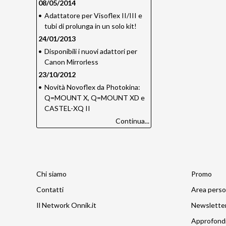
08/05/2014
•
Adattatore per Visoflex II/III e
tubi di prolunga in un solo kit!
24/01/2013
•
Disponibili i nuovi adattori per
Canon Mirrorless
23/10/2012
•
Novità Novoflex da Photokina:
Q=MOUNT X, Q=MOUNT XD e
CASTEL-XQ II
Continua...
Chi siamo
Promo
Contatti
Area perso
Il Network Onnik.it
Newslette
Approfond