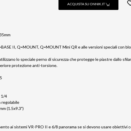
ACQUISTA SU ONNIK.IT
 235mm
Q=BASE II, Q=MOUNT, Q=MOUNT Mini QR e alle versioni speciali con blocc
izzano lo speciale perno di sicurezza che protegge le piastre dallo sfilam
eriore protezione anti-torsione.
5
a 1/4
 regolabile
mm (1.5x9.3")
nto ai sistemi VR-PRO II e 6/8 panorama se si devono usare obiettivi c