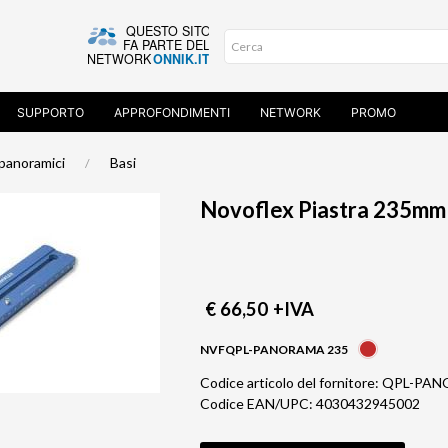
SUPPORTO
APPROFONDIMENTI
NETWORK
PROMO
 panoramici
Basi
Novoflex Piastra 235mm 
€ 66,50
+IVA
NVFQPL-PANORAMA 235
Codice articolo del fornitore: QPL-P
Codice EAN/UPC: 4030432945002