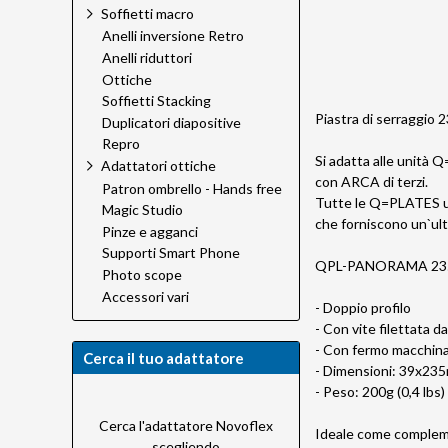
Soffietti macro
Anelli inversione Retro
Anelli riduttori
Ottiche
Soffietti Stacking
Piastra di serraggio
Duplicatori diapositive
Repro
Si adatta alle unità 
Adattatori ottiche
con ARCA di terzi.
Patron ombrello - Hands free
Tutte le Q=PLATES util
Magic Studio
che forniscono un`ult
Pinze e agganci
Supporti Smart Phone
QPL-PANORAMA 23
Photo scope
Accessori vari
- Doppio profilo
- Con vite filettata d
- Con fermo macchina
Cerca il tuo adattatore
- Dimensioni: 39x235
- Peso: 200g (0,4 lbs)
Cerca l'adattatore Novoflex
Ideale come compleme
scegliendo