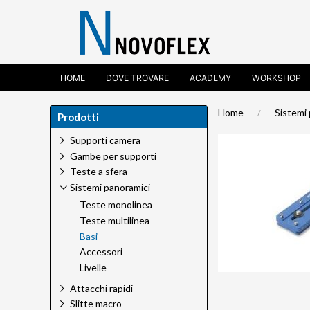
HOME
DOVE TROVARE
ACADEMY
WORKSHOP
Home
Sistemi
Prodotti
Supporti camera
Gambe per supporti
Teste a sfera
Sistemi panoramici
Teste monolinea
Teste multilinea
Basi
Accessori
Livelle
Attacchi rapidi
Slitte macro