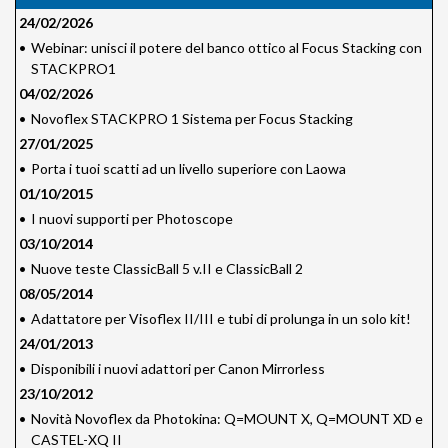
24/02/2026
•
Webinar: unisci il potere del banco ottico al Focus Stacking con
STACKPRO1
04/02/2026
•
Novoflex STACKPRO 1 Sistema per Focus Stacking
27/01/2025
•
Porta i tuoi scatti ad un livello superiore con Laowa
01/10/2015
•
I nuovi supporti per Photoscope
03/10/2014
•
Nuove teste ClassicBall 5 v.II e ClassicBall 2
08/05/2014
•
Adattatore per Visoflex II/III e tubi di prolunga in un solo kit!
24/01/2013
•
Disponibili i nuovi adattori per Canon Mirrorless
23/10/2012
•
Novità Novoflex da Photokina: Q=MOUNT X, Q=MOUNT XD e
CASTEL-XQ II