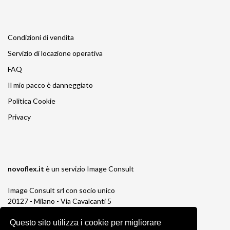
Condizioni di vendita
Servizio di locazione operativa
FAQ
Il mio pacco è danneggiato
Politica Cookie
Privacy
novoflex.it
è un servizio
Image Consult
Image Consult srl con socio unico
20127 - Milano - Via Cavalcanti 5
tel. 02-26829315
P.IVA e C.F. 03383650961
Questo sito utilizza i cookie per migliorare