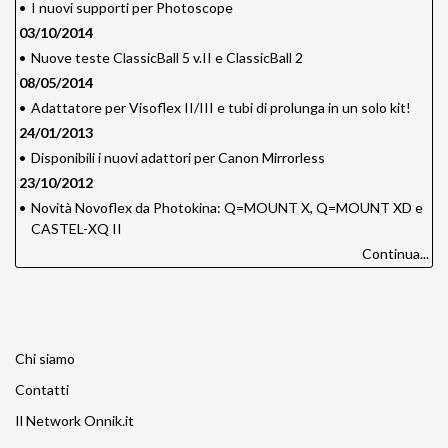
•
I nuovi supporti per Photoscope
03/10/2014
•
Nuove teste ClassicBall 5 v.II e ClassicBall 2
08/05/2014
•
Adattatore per Visoflex II/III e tubi di prolunga in un solo kit!
24/01/2013
•
Disponibili i nuovi adattori per Canon Mirrorless
23/10/2012
•
Novità Novoflex da Photokina: Q=MOUNT X, Q=MOUNT XD e
CASTEL-XQ II
Continua...
Chi siamo
Contatti
Il Network Onnik.it