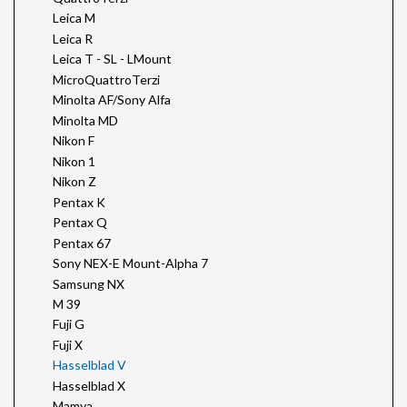
Leica M
Leica R
Leica T - SL - LMount
MicroQuattroTerzi
Minolta AF/Sony Alfa
Minolta MD
Nikon F
Nikon 1
Nikon Z
Pentax K
Pentax Q
Pentax 67
Sony NEX-E Mount-Alpha 7
Samsung NX
M 39
Fuji G
Fuji X
Hasselblad V
Hasselblad X
Mamya