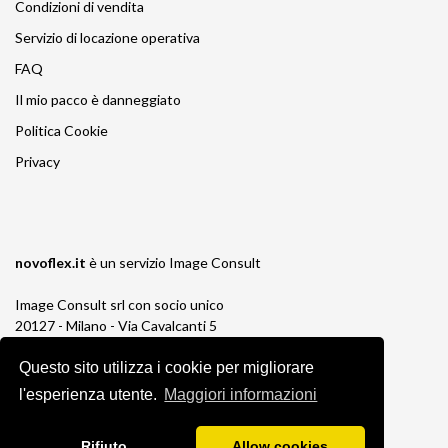
Condizioni di vendita
Servizio di locazione operativa
FAQ
Il mio pacco è danneggiato
Politica Cookie
Privacy
novoflex.it
è un servizio
Image Consult
Image Consult srl con socio unico
20127 - Milano - Via Cavalcanti 5
tel. 02-26829315
P.IVA e C.F. 03383650961
Questo sito utilizza i cookie per migliorare
REA 1673647 CCIAA Milano Monza Brianza
l'esperienza utente.
Maggiori informazioni
Registro AEE IT19030000011245
Registro Pile IT13030P00003110
Rifiuto
Allow cookies