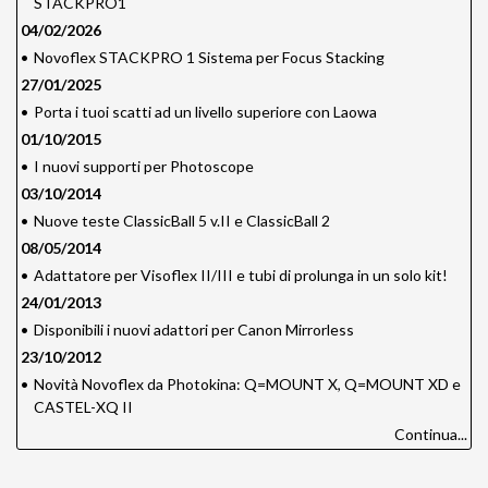
STACKPRO1
04/02/2026
•
Novoflex STACKPRO 1 Sistema per Focus Stacking
27/01/2025
•
Porta i tuoi scatti ad un livello superiore con Laowa
01/10/2015
•
I nuovi supporti per Photoscope
03/10/2014
•
Nuove teste ClassicBall 5 v.II e ClassicBall 2
08/05/2014
•
Adattatore per Visoflex II/III e tubi di prolunga in un solo kit!
24/01/2013
•
Disponibili i nuovi adattori per Canon Mirrorless
23/10/2012
•
Novità Novoflex da Photokina: Q=MOUNT X, Q=MOUNT XD e
CASTEL-XQ II
Continua...