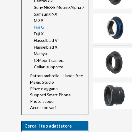
Pentax 67
Sony NEX-E Mount-Alpha 7
Samsung NX
M 39
Fuji G
Fuji X
Hasselblad V
Hasselblad X
Mamya
C-Mount camera
Collari supporto
Patron ombrello - Hands free
Magic Studio
Pinze e agganci
Supporti Smart Phone
Photo scope
Accessori vari
Cerca il tuo adattatore