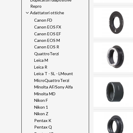
Repro
Adattatori ottiche
Canon FD
Canon EOS FX
Canon EOS EF
Canon EOS M
Canon EOS R
QuattroTerzi
Leica M
Leica R
Leica T - SL - LMount
MicroQuattroTerzi
Minolta AF/Sony Alfa
Minolta MD
Nikon F
Nikon 1
Nikon Z
Pentax K
Pentax Q