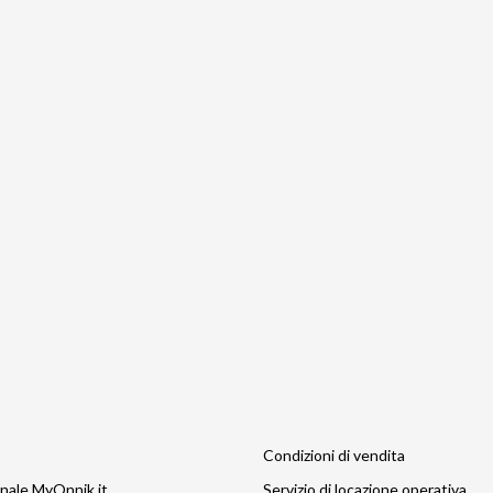
Condizioni di vendita
nale MyOnnik.it
Servizio di locazione operativa