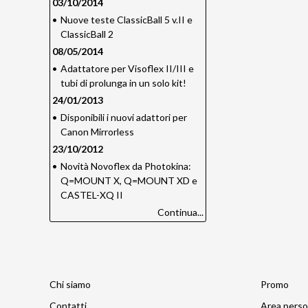
03/10/2014
•
Nuove teste ClassicBall 5 v.II e
ClassicBall 2
08/05/2014
•
Adattatore per Visoflex II/III e
tubi di prolunga in un solo kit!
24/01/2013
•
Disponibili i nuovi adattori per
Canon Mirrorless
23/10/2012
•
Novità Novoflex da Photokina:
Q=MOUNT X, Q=MOUNT XD e
CASTEL-XQ II
Continua...
Chi siamo
Promo
Contatti
Area perso