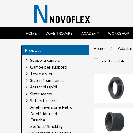
HOME
DOVE TROVARE
ACADEMY
WORKSHOP
Home
Adattat
Prodotti
Supporti camera
Solo disponibili
Gambe per supporti
Teste a sfera
Sistemi panoramici
Attacchi rapidi
Slitte macro
Soffietti macro
Anelli inversione Retro
Anelli riduttori
Ottiche
Soffietti Stacking
Duplicatori diapositive