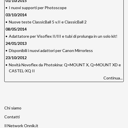
01/10/2015
•
I nuovi supporti per Photoscope
03/10/2014
•
Nuove teste ClassicBall 5 v.II e ClassicBall 2
08/05/2014
•
Adattatore per Visoflex II/III e tubi di prolunga in un solo kit!
24/01/2013
•
Disponibili i nuovi adattori per Canon Mirrorless
23/10/2012
•
Novità Novoflex da Photokina: Q=MOUNT X, Q=MOUNT XD e
CASTEL-XQ II
Continua...
Chi siamo
Contatti
Il Network Onnik.it